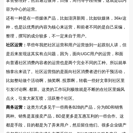
拿去整理好，然后通过微博，日报，周刊等手段传播，这就是以内
容为中心的运营。
还有一种是在一些媒体产品，比如澎湃新闻，比如钛媒体，36kr这
种，也是以优秀的内容为核心来运营，和前者不同的是自己采编，
整理，撰写的成分较多，不一定来自于用户。
社区运营：
早些年我把社区运营和用户运营放到一起跟别人讲，但
是后来发现这其实有点问题，因为，面向UGC用户的运营，和面
向普通社区消费内容者的运营也是两个完全不同的工种。所以就单
独拿出来说了。社区运营指的是面向社区消费者进行的干预活动，
比如整站做个活动啊，抽奖啊..投票啊，转载一些好文章到社区里
引发讨论啊..都算。这类的工作玩到极致就是不断的在社区里煽风
点火，引发大家互喷，活跃整个社区。
商务运营：
这类方式多见于一些商务B2B的产品，分为BD和销售
两种。销售是直接卖产品，BD是更多是互惠互利的一些合作。这
都是手段，目的都是为了弄来用户，然后留住他们。很多企业级产