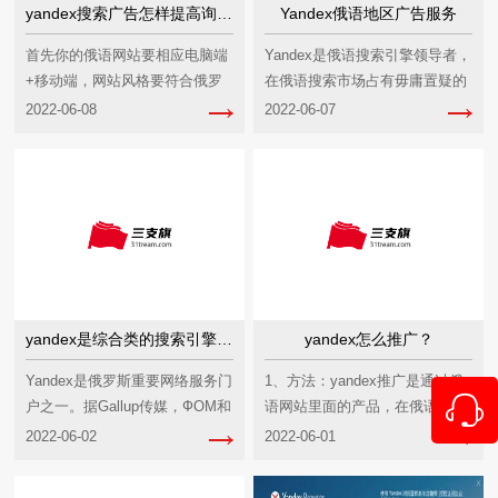
yandex搜索广告怎样提高询盘数量
Yandex俄语地区广告服务
首先你的俄语网站要相应电脑端
Yandex是俄语搜索引擎领导者，
+移动端，网站风格要符合俄罗
在俄语搜索市场占有毋庸置疑的
斯人浏览习惯，要方便客户询盘
领先地位。该公司重视技术研
2022-06-08
2022-06-07
留言，从客户的体...
发，基于俄语...
yandex是综合类的搜索引擎吗？
yandex怎么推广？
Yandex是俄罗斯重要网络服务门
1、方法：yandex推广是通过俄
户之一。据Gallup传媒，ФОМ和
语网站里面的产品，在俄语本土
Комкон调查公司资料，Ya...
搜索引擎上宣传，当客户搜索的
2022-06-02
2022-06-01
时候就可以...