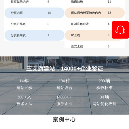
三支旗建站，14000+企业鉴证
年
种
项
14
104
200
建站经验
建站语言
验收标准
+人
+
项
300
14000+
34
技术团队
服务企业
网站优化布局
案例中心